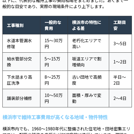
以下に、代表的な維持工事の費用相場をまとめました。あくまで一
般的な目安であり、実際の現場条件により上下します。
一般的な
横浜市の特性に
工期目
工事種別
費用
よる差
安
水道本管漏水
15〜30万
老朽化エリアで
3〜5日
修理
円
高い
給水管部分交
5〜15万
坂道エリアで割
1〜2日
換
円
増傾向
下水詰まり高
8〜25万
古い団地で高頻
半日〜
圧洗浄
円
度
2日
10〜50万
面積・厚みで変
舗装部分補修
2〜4日
円
動
横浜市で維持工事費用が高くなる地域・物件特性
横浜市内でも、1960〜1980年代に整備された住宅地・団地密集エリ