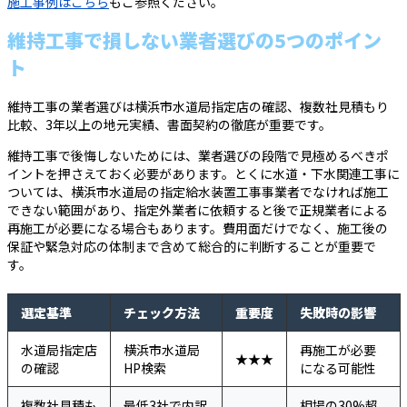
施工事例はこちら
もご参照ください。
維持工事で損しない業者選びの5つのポイン
ト
維持工事の業者選びは横浜市水道局指定店の確認、複数社見積もり
比較、3年以上の地元実績、書面契約の徹底が重要です。
維持工事で後悔しないためには、業者選びの段階で見極めるべきポ
イントを押さえておく必要があります。とくに水道・下水関連工事に
ついては、横浜市水道局の指定給水装置工事事業者でなければ施工
できない範囲があり、指定外業者に依頼すると後で正規業者による
再施工が必要になる場合もあります。費用面だけでなく、施工後の
保証や緊急対応の体制まで含めて総合的に判断することが重要で
す。
選定基準
チェック方法
重要度
失敗時の影響
水道局指定店
横浜市水道局
再施工が必要
★★★
の確認
HP検索
になる可能性
複数社見積も
最低3社で内訳
相場の30%超