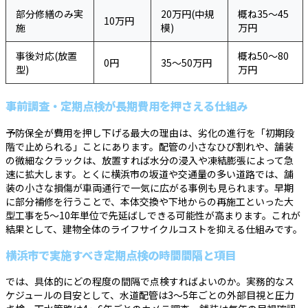
部分修繕のみ実
20万円(中規
概ね35〜45
10万円
施
模)
万円
事後対応(放置
概ね50〜80
0円
35〜50万円
型)
万円
事前調査・定期点検が長期費用を押さえる仕組み
予防保全が費用を押し下げる最大の理由は、劣化の進行を「初期段
階で止められる」ことにあります。配管の小さなひび割れや、舗装
の微細なクラックは、放置すれば水分の浸入や凍結膨張によって急
速に拡大します。とくに横浜市の坂道や交通量の多い道路では、舗
装の小さな損傷が車両通行で一気に広がる事例も見られます。早期
に部分補修を行うことで、本体交換や下地からの再施工といった大
型工事を5〜10年単位で先延ばしできる可能性が高まります。これが
結果として、建物全体のライフサイクルコストを抑える仕組みです。
横浜市で実施すべき定期点検の時間間隔と項目
では、具体的にどの程度の間隔で点検すればよいのか。実務的なス
ケジュールの目安として、水道配管は3〜5年ごとの外部目視と圧力