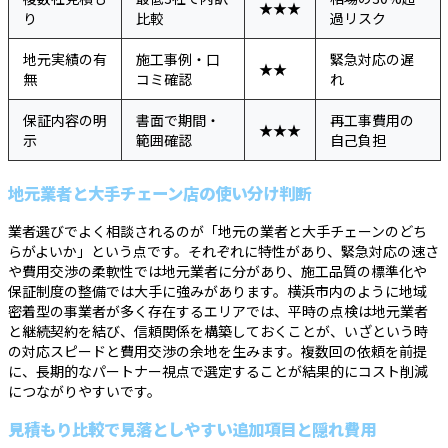
★★★
り
比較
過リスク
地元実績の有
施工事例・口
緊急対応の遅
★★
無
コミ確認
れ
保証内容の明
書面で期間・
再工事費用の
★★★
示
範囲確認
自己負担
地元業者と大手チェーン店の使い分け判断
業者選びでよく相談されるのが「地元の業者と大手チェーンのどち
らがよいか」という点です。それぞれに特性があり、緊急対応の速さ
や費用交渉の柔軟性では地元業者に分があり、施工品質の標準化や
保証制度の整備では大手に強みがあります。横浜市内のように地域
密着型の事業者が多く存在するエリアでは、平時の点検は地元業者
と継続契約を結び、信頼関係を構築しておくことが、いざという時
の対応スピードと費用交渉の余地を生みます。複数回の依頼を前提
に、長期的なパートナー視点で選定することが結果的にコスト削減
につながりやすいです。
見積もり比較で見落としやすい追加項目と隠れ費用