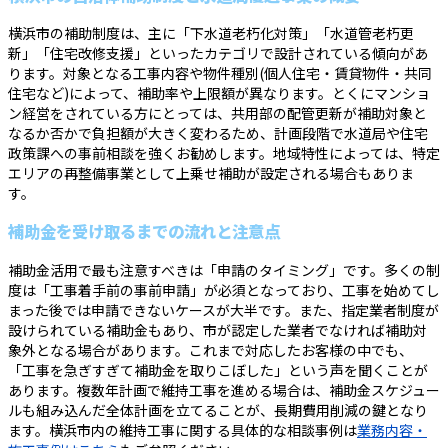
横浜市の補助制度は、主に「下水道老朽化対策」「水道管老朽更
新」「住宅改修支援」といったカテゴリで設計されている傾向があ
ります。対象となる工事内容や物件種別(個人住宅・賃貸物件・共同
住宅など)によって、補助率や上限額が異なります。とくにマンショ
ン経営をされている方にとっては、共用部の配管更新が補助対象と
なるか否かで負担額が大きく変わるため、計画段階で水道局や住宅
政策課への事前相談を強くお勧めします。地域特性によっては、特定
エリアの再整備事業として上乗せ補助が設定される場合もありま
す。
補助金を受け取るまでの流れと注意点
補助金活用で最も注意すべきは「申請のタイミング」です。多くの制
度は「工事着手前の事前申請」が必須となっており、工事を始めてし
まった後では申請できないケースが大半です。また、指定業者制度が
設けられている補助金もあり、市が認定した業者でなければ補助対
象外となる場合があります。これまで対応したお客様の中でも、
「工事を急ぎすぎて補助金を取りこぼした」という声を聞くことが
あります。複数年計画で維持工事を進める場合は、補助金スケジュー
ルも組み込んだ全体計画を立てることが、長期費用削減の鍵となり
ます。横浜市内の維持工事に関する具体的な相談事例は
業務内容・