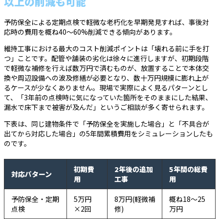
以上の削減も可能
予防保全による定期点検で軽微な老朽化を早期発見すれば、事後対
応時の費用を概ね40〜60%削減できる傾向があります。
維持工事における最大のコスト削減ポイントは「壊れる前に手を打
つ」ことです。配管や舗装の劣化は徐々に進行しますが、初期段階
で軽微な補修を行えば数万円で済むものが、放置することで本体交
換や周辺設備への波及修繕が必要となり、数十万円規模に膨れ上が
るケースが少なくありません。現場で実際によく見るパターンとし
て、「3年前の点検時に気になっていた箇所をそのままにした結果、
漏水で床下まで被害が及んだ」というご相談が多く寄せられます。
下表は、同じ建物条件で「予防保全を実施した場合」と「不具合が
出てから対応した場合」の5年間累積費用をシミュレーションしたも
のです。
初期費
2年後の追加
5年間の総費
対応パターン
用
工事
用
予防保全・定期
5万円
8万円(軽微補
概ね18〜25
点検
×2回
修)
万円