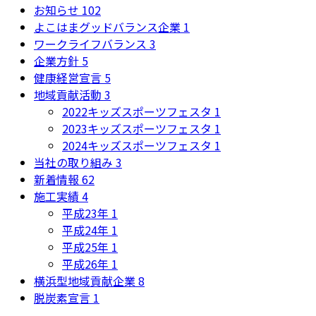
お知らせ
102
よこはまグッドバランス企業
1
ワークライフバランス
3
企業方針
5
健康経営宣言
5
地域貢献活動
3
2022キッズスポーツフェスタ
1
2023キッズスポーツフェスタ
1
2024キッズスポーツフェスタ
1
当社の取り組み
3
新着情報
62
施工実績
4
平成23年
1
平成24年
1
平成25年
1
平成26年
1
横浜型地域貢献企業
8
脱炭素宣言
1