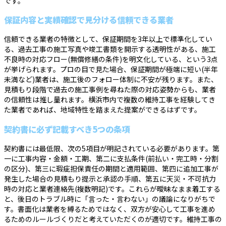
です。
保証内容と実績確認で見分ける信頼できる業者
信頼できる業者の特徴として、保証期間を3年以上で標準化してい
る、過去工事の施工写真や竣工書類を開示する透明性がある、施工
不良時の対応フロー(無償修繕の条件)を明文化している、という3点
が挙げられます。プロの目で見た場合、保証期間が極端に短い(半年
未満など)業者は、施工後のフォロー体制に不安が残ります。また、
見積もり段階で過去の施工事例を尋ねた際の対応姿勢からも、業者
の信頼性は推し量れます。横浜市内で複数の維持工事を経験してき
た業者であれば、地域特性を踏まえた提案ができるはずです。
契約書に必ず記載すべき5つの条項
契約書には最低限、次の5項目が明記されている必要があります。第
一に工事内容・金額・工期、第二に支払条件(前払い・完工時・分割
の区分)、第三に瑕疵担保責任の期間と適用範囲、第四に追加工事が
発生した場合の見積もり提示と承認の手順、第五に天災・不可抗力
時の対応と業者連絡先(複数明記)です。これらが曖昧なまま着工する
と、後日のトラブル時に「言った・言わない」の議論になりがちで
す。書面化は業者を縛るためではなく、双方が安心して工事を進め
るためのルールづくりだと考えていただくのが適切です。維持工事の