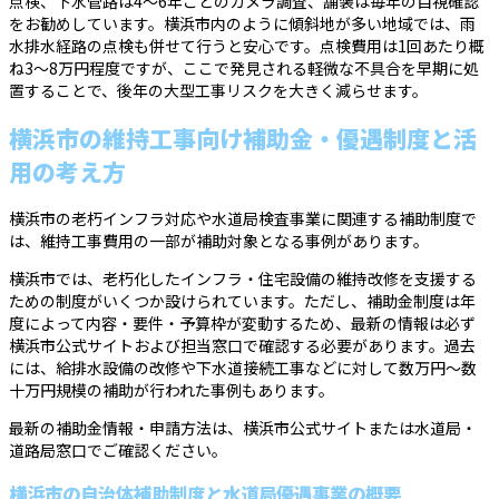
点検、下水管路は4〜6年ごとのカメラ調査、舗装は毎年の目視確認
をお勧めしています。横浜市内のように傾斜地が多い地域では、雨
水排水経路の点検も併せて行うと安心です。点検費用は1回あたり概
ね3〜8万円程度ですが、ここで発見される軽微な不具合を早期に処
置することで、後年の大型工事リスクを大きく減らせます。
横浜市の維持工事向け補助金・優遇制度と活
用の考え方
横浜市の老朽インフラ対応や水道局検査事業に関連する補助制度で
は、維持工事費用の一部が補助対象となる事例があります。
横浜市では、老朽化したインフラ・住宅設備の維持改修を支援する
ための制度がいくつか設けられています。ただし、補助金制度は年
度によって内容・要件・予算枠が変動するため、最新の情報は必ず
横浜市公式サイトおよび担当窓口で確認する必要があります。過去
には、給排水設備の改修や下水道接続工事などに対して数万円〜数
十万円規模の補助が行われた事例もあります。
最新の補助金情報・申請方法は、横浜市公式サイトまたは水道局・
道路局窓口でご確認ください。
横浜市の自治体補助制度と水道局優遇事業の概要