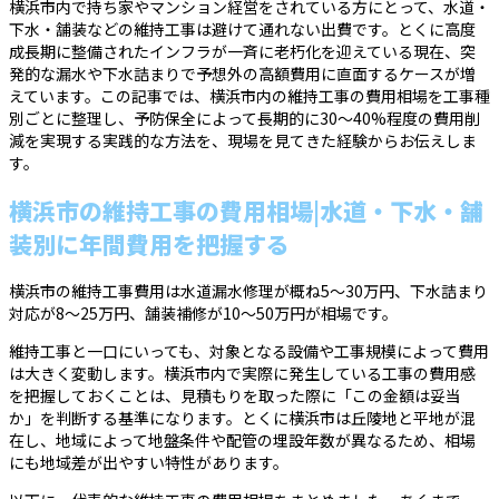
横浜市内で持ち家やマンション経営をされている方にとって、水道・
下水・舗装などの維持工事は避けて通れない出費です。とくに高度
成長期に整備されたインフラが一斉に老朽化を迎えている現在、突
発的な漏水や下水詰まりで予想外の高額費用に直面するケースが増
えています。この記事では、横浜市内の維持工事の費用相場を工事種
別ごとに整理し、予防保全によって長期的に30〜40%程度の費用削
減を実現する実践的な方法を、現場を見てきた経験からお伝えしま
す。
横浜市の維持工事の費用相場|水道・下水・舗
装別に年間費用を把握する
横浜市の維持工事費用は水道漏水修理が概ね5〜30万円、下水詰まり
対応が8〜25万円、舗装補修が10〜50万円が相場です。
維持工事と一口にいっても、対象となる設備や工事規模によって費用
は大きく変動します。横浜市内で実際に発生している工事の費用感
を把握しておくことは、見積もりを取った際に「この金額は妥当
か」を判断する基準になります。とくに横浜市は丘陵地と平地が混
在し、地域によって地盤条件や配管の埋設年数が異なるため、相場
にも地域差が出やすい特性があります。