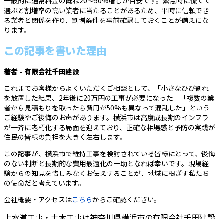
一般的に通常料金の概ね20〜50%増しが目安です。緊急時に慌てて
選ぶと割増率の高い業者に当たることがあるため、平時に信頼でき
る業者と関係を作り、割増条件を事前確認しておくことが備えにな
ります。
この記事を書いた理由
著者 – 有限会社千田建設
これまでお客様からよくいただくご相談として、「小さなひび割れ
を放置した結果、2年後に20万円の工事が必要になった」「複数の業
者から見積もりを取ったら費用が50%も異なって混乱した」という
ご経験やご後悔のお声があります。横浜市は高度成長期のインフラ
が一斉に老朽化する局面を迎えており、正確な相場感と予防の実践が
住民の皆様の負担を大きく左右します。
この記事が、横浜市で維持工事を検討されている皆様にとって、後悔
のない判断と長期的な費用最適化の一助となれば幸いです。現場経
験からの知見を惜しみなくお伝えすることが、地域に根ざす私たち
の使命だと考えています。
会社概要・アクセスは
こちら
からご確認ください。
上水道工事・土木工事は神奈川県横浜市の有限会社千田建設