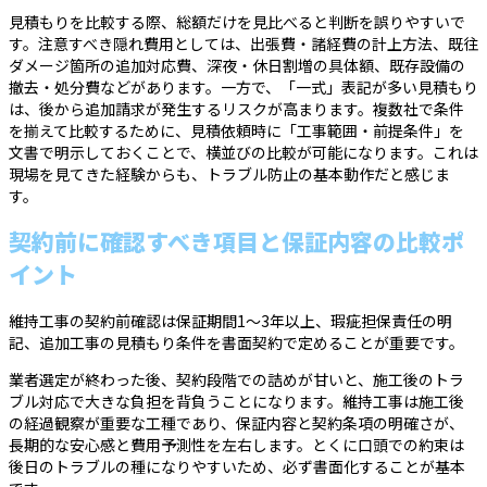
見積もりを比較する際、総額だけを見比べると判断を誤りやすいで
す。注意すべき隠れ費用としては、出張費・諸経費の計上方法、既往
ダメージ箇所の追加対応費、深夜・休日割増の具体額、既存設備の
撤去・処分費などがあります。一方で、「一式」表記が多い見積もり
は、後から追加請求が発生するリスクが高まります。複数社で条件
を揃えて比較するために、見積依頼時に「工事範囲・前提条件」を
文書で明示しておくことで、横並びの比較が可能になります。これは
現場を見てきた経験からも、トラブル防止の基本動作だと感じま
す。
契約前に確認すべき項目と保証内容の比較ポ
イント
維持工事の契約前確認は保証期間1〜3年以上、瑕疵担保責任の明
記、追加工事の見積もり条件を書面契約で定めることが重要です。
業者選定が終わった後、契約段階での詰めが甘いと、施工後のトラ
ブル対応で大きな負担を背負うことになります。維持工事は施工後
の経過観察が重要な工種であり、保証内容と契約条項の明確さが、
長期的な安心感と費用予測性を左右します。とくに口頭での約束は
後日のトラブルの種になりやすいため、必ず書面化することが基本