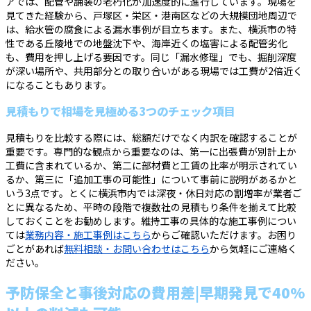
アでは、配管や舗装の老朽化が加速度的に進行しています。現場を
見てきた経験から、戸塚区・栄区・港南区などの大規模団地周辺で
は、給水管の腐食による漏水事例が目立ちます。また、横浜市の特
性である丘陵地での地盤沈下や、海岸近くの塩害による配管劣化
も、費用を押し上げる要因です。同じ「漏水修理」でも、掘削深度
が深い場所や、共用部分との取り合いがある現場では工費が2倍近く
になることもあります。
見積もりで相場を見極める3つのチェック項目
見積もりを比較する際には、総額だけでなく内訳を確認することが
重要です。専門的な観点から重要なのは、第一に出張費が別計上か
工費に含まれているか、第二に部材費と工賃の比率が明示されてい
るか、第三に「追加工事の可能性」について事前に説明があるかと
いう3点です。とくに横浜市内では深夜・休日対応の割増率が業者ご
とに異なるため、平時の段階で複数社の見積もり条件を揃えて比較
しておくことをお勧めします。維持工事の具体的な施工事例につい
ては
業務内容・施工事例はこちら
からご確認いただけます。お困り
ごとがあれば
無料相談・お問い合わせはこちら
から気軽にご連絡く
ださい。
予防保全と事後対応の費用差|早期発見で40%