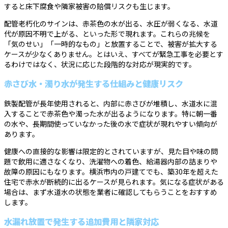
すると床下腐食や隣家被害の賠償リスクも生じます。
配管老朽化のサインは、赤茶色の水が出る、水圧が弱くなる、水道
代が原因不明で上がる、といった形で現れます。これらの兆候を
「気のせい」「一時的なもの」と放置することで、被害が拡大する
ケースが少なくありません。とはいえ、すべてが緊急工事を必要とす
るわけではなく、状況に応じた段階的な対応が現実的です。
赤さび水・濁り水が発生する仕組みと健康リスク
鉄製配管が長年使用されると、内部に赤さびが堆積し、水道水に混
入することで赤茶色や濁った水が出るようになります。特に朝一番
の水や、長期間使っていなかった後の水で症状が現れやすい傾向が
あります。
健康への直接的な影響は限定的とされていますが、見た目や味の問
題で飲用に適さなくなり、洗濯物への着色、給湯器内部の詰まりや
故障の原因にもなります。横浜市内の戸建てでも、築30年を超えた
住宅で赤水が断続的に出るケースが見られます。気になる症状がある
場合は、まず水道水の状態を業者に確認してもらうことをおすすめ
します。
水漏れ放置で発生する追加費用と隣家対応