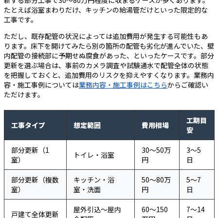
たとえば浴室まわりだけ、キッチンの給湯管だけといった限定的な
工事です。
ただし、既存配管の状況によっては追加費用が発生する可能性もあ
ります。床下を開けてみたら別の箇所の配管も劣化が進んでいた、壁
内配管の接続部に予期せぬ腐食があった、といったケースです。部分
更新を選ぶ場合は、事前のカメラ調査や試験通水で配管全体の状態
を把握しておくと、追加費用のリスクを抑えやすくなります。業務内
容・施工事例については
業務内容・施工事例はこちら
からご確認い
ただけます。
工期目
工事タイプ
想定範囲
費用相場
安
部分更新（1
30〜50万
3〜5
トイレ・浴室
室）
円
日
部分更新（複数
キッチン・浴
50〜80万
5〜7
室）
室・洗面
円
日
屋外引込〜屋内
60〜150
7〜14
戸建て全体更新