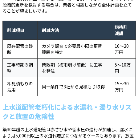
段階的更新を検討する場合は、業者と相談しながら全体計画を立て
ることが望ましいです。
期待削
削減項目
削減方法
減額
既存配管の診
カメラ調査で必要最小限の更新
10〜20
断
範囲を特定
万円
工事時期の調
閑散期（梅雨明け前後）に工事
5〜10万
整
を発注
円
相見積もりの
15〜30
同一条件で3社から見積もり取得
活用
万円
上水道配管老朽化による水漏れ・濁り水リス
クと放置の危険性
築30年超の上水道配管は赤さび水や低水圧の進行が加速し、漏水に
より月5,000円以上の水道代増加につながるケースもあります。放置