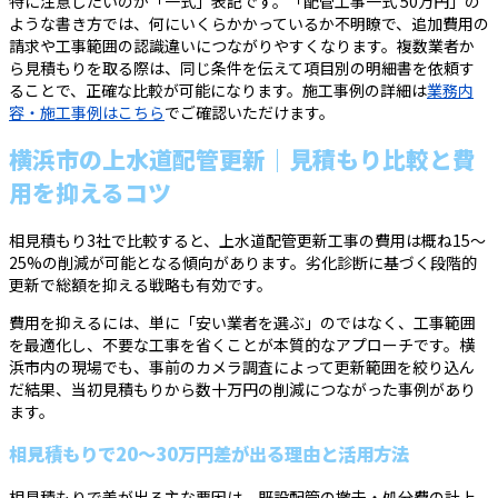
特に注意したいのが「一式」表記です。「配管工事一式 50万円」の
ような書き方では、何にいくらかかっているか不明瞭で、追加費用の
請求や工事範囲の認識違いにつながりやすくなります。複数業者か
ら見積もりを取る際は、同じ条件を伝えて項目別の明細書を依頼す
ることで、正確な比較が可能になります。施工事例の詳細は
業務内
容・施工事例はこちら
でご確認いただけます。
横浜市の上水道配管更新｜見積もり比較と費
用を抑えるコツ
相見積もり3社で比較すると、上水道配管更新工事の費用は概ね15〜
25%の削減が可能となる傾向があります。劣化診断に基づく段階的
更新で総額を抑える戦略も有効です。
費用を抑えるには、単に「安い業者を選ぶ」のではなく、工事範囲
を最適化し、不要な工事を省くことが本質的なアプローチです。横
浜市内の現場でも、事前のカメラ調査によって更新範囲を絞り込ん
だ結果、当初見積もりから数十万円の削減につながった事例があり
ます。
相見積もりで20〜30万円差が出る理由と活用方法
相見積もりで差が出る主な要因は、既設配管の撤去・処分費の計上