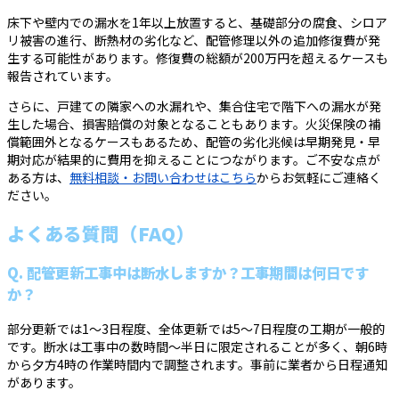
床下や壁内での漏水を1年以上放置すると、基礎部分の腐食、シロア
リ被害の進行、断熱材の劣化など、配管修理以外の追加修復費が発
生する可能性があります。修復費の総額が200万円を超えるケースも
報告されています。
さらに、戸建ての隣家への水漏れや、集合住宅で階下への漏水が発
生した場合、損害賠償の対象となることもあります。火災保険の補
償範囲外となるケースもあるため、配管の劣化兆候は早期発見・早
期対応が結果的に費用を抑えることにつながります。ご不安な点が
ある方は、
無料相談・お問い合わせはこちら
からお気軽にご連絡く
ださい。
よくある質問（FAQ）
Q. 配管更新工事中は断水しますか？工事期間は何日です
か？
部分更新では1〜3日程度、全体更新では5〜7日程度の工期が一般的
です。断水は工事中の数時間〜半日に限定されることが多く、朝6時
から夕方4時の作業時間内で調整されます。事前に業者から日程通知
があります。