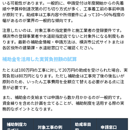
いる可能性があります。一般的に、申請受付は年度開始からの先着
順や予算枠到達次第の打ち切り方式が多く、工事着工前の事前申請
が原則です。助成率は工事内容や所得要件によって10〜50%程度の
幅があるのが業界の一般的な傾向です。
注意したいのは、対象工事の指定要件と施工業者の登録要件です。
横浜市の登録事業者や水道局指定店でないと対象外になる制度もあ
ります。最新の補助金情報・申請方法は、横浜市公式サイトまたは
各区役所の建築課・水道局窓口でご確認ください。
補助金を活用した実質負担額の試算
たとえば100万円の工事に対して20万円の助成を受けられた場合、実
質負担は80万円となります。ただし補助金は工事完了後の後払いが
原則のため、いったん工事費用を全額立て替える必要がある点に注
意が必要です。
また、補助金の支給までは申請から数か月かかるのが一般的です。
資金繰りを含めた計画を立てることが、補助制度を活用する際の実
務的なポイントとなります。
補助制度カ
助成率目
対象工事の例
申請窓口