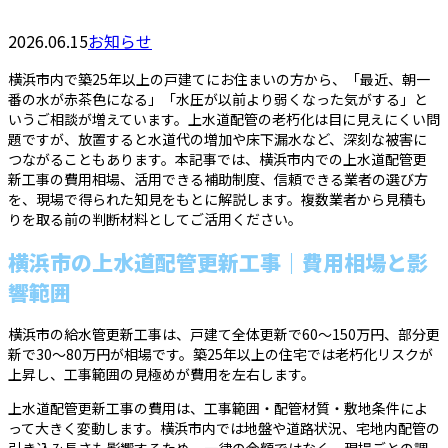
2026.06.15
お知らせ
横浜市内で築25年以上の戸建てにお住まいの方から、「最近、朝一
番の水が赤茶色になる」「水圧が以前より弱くなった気がする」と
いうご相談が増えています。上水道配管の老朽化は目に見えにくい問
題ですが、放置すると水道代の増加や床下漏水など、深刻な被害に
つながることもあります。本記事では、横浜市内での上水道配管更
新工事の費用相場、活用できる補助制度、信頼できる業者の選び方
を、現場で得られた知見をもとに解説します。複数業者から見積も
りを取る前の判断材料としてご活用ください。
横浜市の上水道配管更新工事｜費用相場と影
響範囲
横浜市の給水管更新工事は、戸建て全体更新で60〜150万円、部分更
新で30〜80万円が相場です。築25年以上の住宅では老朽化リスクが
上昇し、工事範囲の見極めが費用を左右します。
上水道配管更新工事の費用は、工事範囲・配管材質・敷地条件によ
って大きく変動します。横浜市内では地盤や道路状況、宅地内配管の