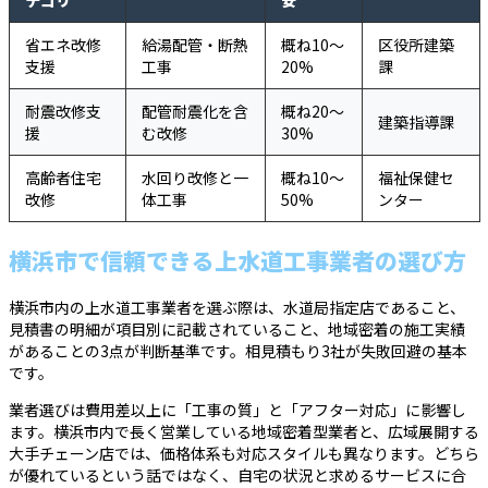
テゴリ
安
省エネ改修
給湯配管・断熱
概ね10〜
区役所建築
支援
工事
20%
課
耐震改修支
配管耐震化を含
概ね20〜
建築指導課
援
む改修
30%
高齢者住宅
水回り改修と一
概ね10〜
福祉保健セ
改修
体工事
50%
ンター
横浜市で信頼できる上水道工事業者の選び方
横浜市内の上水道工事業者を選ぶ際は、水道局指定店であること、
見積書の明細が項目別に記載されていること、地域密着の施工実績
があることの3点が判断基準です。相見積もり3社が失敗回避の基本
です。
業者選びは費用差以上に「工事の質」と「アフター対応」に影響し
ます。横浜市内で長く営業している地域密着型業者と、広域展開する
大手チェーン店では、価格体系も対応スタイルも異なります。どちら
が優れているという話ではなく、自宅の状況と求めるサービスに合