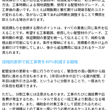
方法、工事時期による現地調整費、使用する配管材のグレード、人
工単価の違いです。たとえば閑散期と繁忙期では現場手配のコスト
が変わるため、急がない工事であれば時期を調整することで費用を
抑えられる場合があります。
相見積もりを依頼する際のポイントは、すべての業者に同じ条件を伝
えることです。希望する工事範囲、使用したい配管材のグレード、工
事時期の希望、保証期間の要望を統一して伝えることで、純粋な価
格比較が可能になります。条件を曖昧にすると、見積書の見かけ上の
金額だけで判断してしまい、後から追加費用に悩まされるケースが
見られます。
段階的更新で総工事費を40%削減する戦略
配管全体の更新を一度に行うのではなく、緊急性の高い箇所から段
階的に進める方法もあります。1年目は赤水の出ている屋内配管、2
年目は屋外引き込み管、というように分割することで、一度あたり
の負担を軽減できます。
ただし、分割工事には注意点もあります。工事のたびに諸経費や出
張費が発生するため、トータルで見ると一括工事より割高になる場
合があります。また、補助金の対象工事として認定されるために
は、一定規模以上の工事を一度に行う必要があるケースもあります。