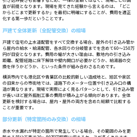
引き込み長さも影響するため、一律の金額ではなく、現場ごとの調
査が前提となります。現場を見てきた経験から言えるのは、「どこ
からどこまで更新するか」を最初に明確にすることが、費用を適正
化する第一歩だということです。
戸建て全体更新（全配管交換）の相場
戸建て住宅の上水道配管をすべて交換する場合、屋外の引き込み管か
ら屋内の給水・給湯配管、各水回りの分岐管までを含めて60〜150万
円が目安となります。費用の幅が大きい理由は、敷地内の引き込み
距離、配管経路に床下解体や壁内開口が必要かどうか、給湯器の交
換を伴うかどうか、といった条件が組み合わさるためです。
横浜市内でも港北区や青葉区の比較的新しい造成地と、旭区や泉区
の旧来からの市街地では、道路下のメーター位置や引き込み口の構
造が異なります。現場で実際によく見るパターンとして、引き込み管
が長いほど屋外掘削工事の費用が積み上がる傾向があります。全体
更新を検討する場合は、屋内・屋外の両方を含めた総額で比較する
ことが重要です。
部分更新（特定箇所のみ交換）の相場
赤水や水漏れが特定の箇所で発生している場合、その範囲のみを更
新する部分工事で30〜80万円程度に収まるケースが多くあります。