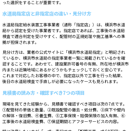
った選択をすることが重要です。
水道局指定店と非指定店の違い・見分け方
水道局指定給水装置工事事業者（通称「指定店」）は、横浜市水道
局から認定を受けた事業者です。指定店であれば、工事後の水道局
検査で適合判定を受けやすく、配管材の正規処理や施工基準への準
拠が担保されます。
見分け方は、業者の公式サイトに「横浜市水道局指定」と明記され
ているか、横浜市水道局の指定事業者一覧に掲載されているかを確
認することです。あわせて、建設業許可番号の有無、所在地が横浜市
内または近隣地域にあるかどうかもチェックしておくと安心です。
これまで対応したお客様の中で、指定店以外で工事を行った結果、
後日の水道局検査で手直しが必要になったケースも見られます。
見積書の読み方・確認すべき7つの項目
現場を見てきた経験から、見積書で確認すべき項目は次の7点です。
①配管材の単価と数量、②既設配管の撤去・処分費、③床下や壁内
の解体・復旧費、④養生費、⑤工事保険・賠償保険の加入有無、⑥
工事後の水道局検査費、⑦保証期間とアフターサービスの内容。