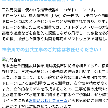
三次元測量に使われる最新機器の一つがドローンです。
ドローンとは、無人航空機（UAV）の一種で、リモコンや自
ドローンにはカメラやセンサーなどが搭載されており、空中
ドローンを使った三次元測量では、フォトグラメトリーの方
高度や速度などを自動的に調整しながら飛行し、対象物を多
その後、撮影した画像や動画を専用のソフトウェアで処理し
神奈川での公共工事のご対応はお任せください！
有限会社千田建設は神奈川県横浜市に拠点を構えており、横
弊社では、三次元測量という最先端の技術を用いて、公共工
三次元測量により、より正確で効率的な工事が実現可能です
ドローンによるuav測量や三次元測量は、安全性や精度が高
また、立体的なモデルを作成することで、工事前後の比較や
上水道工事や下水道工事に関するご相談やご依頼は、ぜひ弊
サイト内にある
お問い合わせフォーム
からお気軽にご連絡く
迅速かつ丁寧に対応させていただきます。