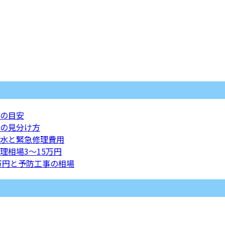
の目安
の見分け方
水と緊急修理費用
理相場3〜15万円
万円と予防工事の相場