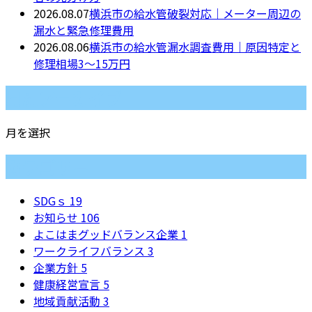
2026.08.07
横浜市の給水管破裂対応｜メーター周辺の
漏水と緊急修理費用
2026.08.06
横浜市の給水管漏水調査費用｜原因特定と
修理相場3〜15万円
月別アーカイブ
月を選択
カテゴリー
SDGｓ
19
お知らせ
106
よこはまグッドバランス企業
1
ワークライフバランス
3
企業方針
5
健康経営宣言
5
地域貢献活動
3