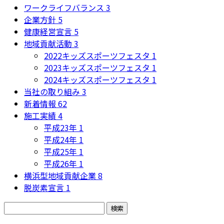
ワークライフバランス
3
企業方針
5
健康経営宣言
5
地域貢献活動
3
2022キッズスポーツフェスタ
1
2023キッズスポーツフェスタ
1
2024キッズスポーツフェスタ
1
当社の取り組み
3
新着情報
62
施工実績
4
平成23年
1
平成24年
1
平成25年
1
平成26年
1
横浜型地域貢献企業
8
脱炭素宣言
1